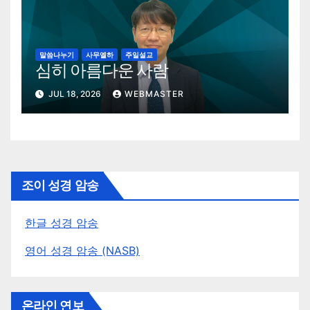
말씀나누기
사무엘하
주일설교
심히 아름다운 사람
JUL 18, 2026
WEBMASTER
조이 성경 암송
한글 성경 암송
영어 성경 암송 (NASB)
온라인 연보