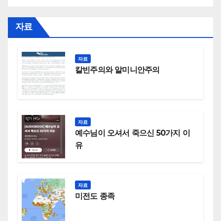
자료
자료
칼빈주의와 알미니안주의
자료
예수님이 오셔서 죽으신 50가지 이
유
자료
미전도 종족