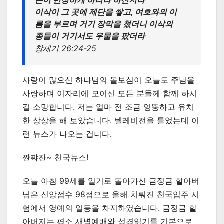
손이 번성하게 하리라 하신지라
이삭이 그 곳에 제단을 쌓고, 여호와의 이
름을 부르며 거기 장막을 쳤더니 이삭의
종들이 거기서도 우물을 팠더라
창세기 26:24-25
사랑이 많으신 하나님의 돌보심이 오늘도 주님을
사랑하며 이자리에 모이신 모든 분들께 함께 하시
길 소망합니다. 저는 얼마 전 조금 엉뚱하고 유치
한 상상을 해 보았습니다. 텔레비전을 틀었는데 이
런 뉴스가 나오는 겁니다.
쨘쨔잔~ 천국뉴스!
오늘 아침 99세를 일기로 돌아가신 금정금 할아버
님은 신앙점수 98점으로 올해 치뤄진 천국입주 시
험에서 영예의 일등을 차지하였습니다. 금정금 할
아버지는 평소 새벽예배와 성경읽기를 기본으로