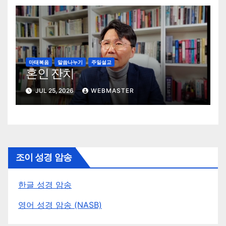
마태복음
말씀나누기
주일설교
혼인 잔치
JUL 25, 2026
WEBMASTER
조이 성경 암송
한글 성경 암송
영어 성경 암송 (NASB)