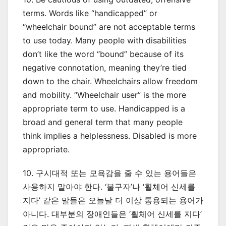
terms. Words like “handicapped” or
“wheelchair bound” are not acceptable terms
to use today. Many people with disabilities
don’t like the word “bound” because of its
negative connotation, meaning they’re tied
down to the chair. Wheelchairs allow freedom
and mobility. “Wheelchair user” is the more
appropriate term to use. Handicapped is a
broad and general term that many people
think implies a helplessness. Disabled is more
appropriate.
10. 구시대적 또는 모욕감을 줄 수 있는 용어들은
사용하지 말아야 한다. ‘불구자’나 ‘휠체어 신세를
지다’ 같은 말들은 오늘날 더 이상 통용되는 용어가
아니다. 대부분의 장애인들은 ‘휠체어 신세를 지다’