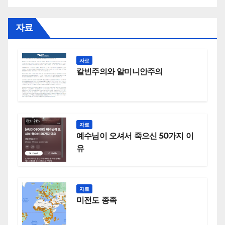
자료
자료
칼빈주의와 알미니안주의
자료
예수님이 오셔서 죽으신 50가지 이
유
자료
미전도 종족