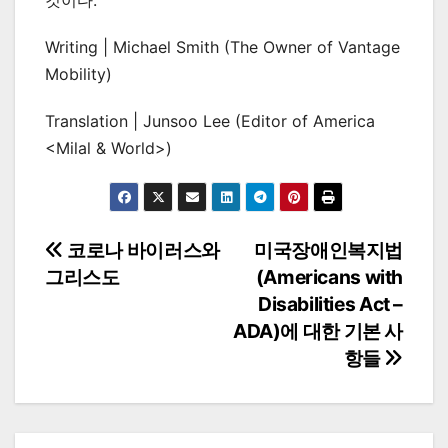
것이다.
Writing | Michael Smith (The Owner of Vantage
Mobility)
Translation | Junsoo Lee (Editor of America
<Milal & World>)
Post
코로나 바이러스와
미국장애인복지법
그리스도
(Americans with
navigation
Disabilities Act –
ADA)에 대한 기본 사
항들