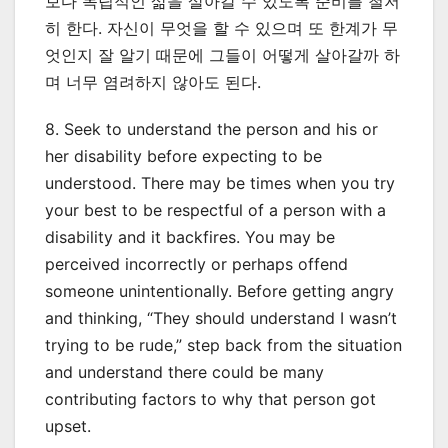
보다 독립적인 삶을 살아갈 수 있도록 준비를 철저
히 한다. 자신이 무엇을 할 수 있으며 또 한계가 무
엇인지 잘 알기 때문에 그들이 어떻게 살아갈까 하
며 너무 염려하지 않아도 된다.
8. Seek to understand the person and his or
her disability before expecting to be
understood. There may be times when you try
your best to be respectful of a person with a
disability and it backfires. You may be
perceived incorrectly or perhaps offend
someone unintentionally. Before getting angry
and thinking, “They should understand I wasn’t
trying to be rude,” step back from the situation
and understand there could be many
contributing factors to why that person got
upset.