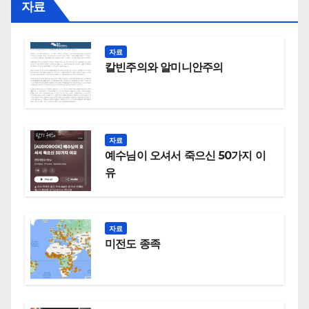
자료
자료
칼빈주의와 알미니안주의
자료
예수님이 오셔서 죽으신 50가지 이
유
자료
미전도 종족