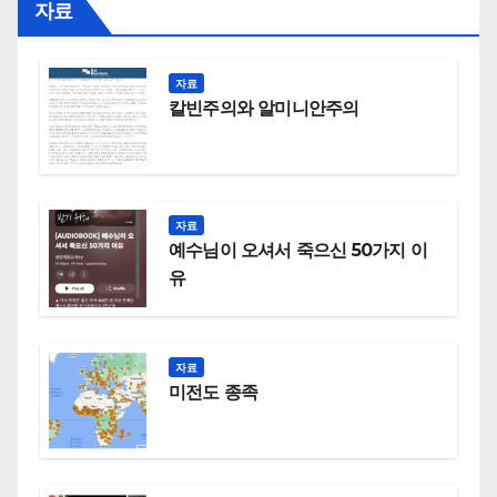
자료
자료
칼빈주의와 알미니안주의
자료
예수님이 오셔서 죽으신 50가지 이
유
자료
미전도 종족