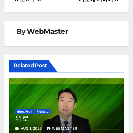
Post
navigation
By
WebMaster
Related Post
말씀나누기
주일설교
위로
AUG 1, 2026
WEBMASTER