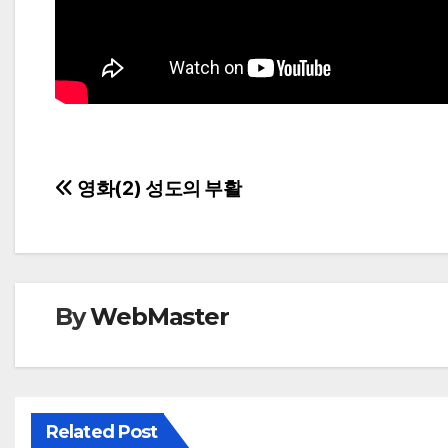
Post
영화(2) 성도의 부활
navigation
By
WebMaster
Related Post