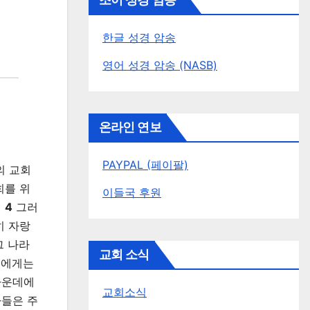
조이 성경 암송
한글 성경 암송
영어 성경 암송 (NASB)
온라인 연보
PAYPAL (페이팔)
의 교회
희를 위
이들국 후원
니
4
그러
히 자랑
그 나라
교회 소식
희에게는
가운데에
교회소식
들은 주