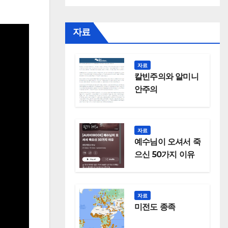
자료
자료
칼빈주의와 알미니
안주의
자료
예수님이 오셔서 죽
으신 50가지 이유
자료
미전도 종족