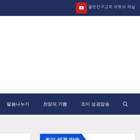
좋은친구교회 유튜브 채널
말씀나누기
찬양의 기쁨
조이 성경암송