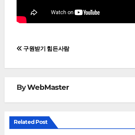
Post
구원받기 힘든사람
navigation
By
WebMaster
Related Post