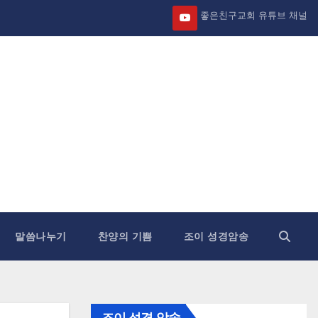
좋은친구교회 유튜브 채널
말씀나누기
찬양의 기쁨
조이 성경암송