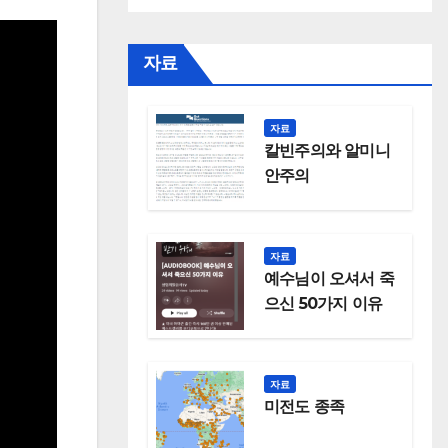
자료
자료
칼빈주의와 알미니
안주의
자료
예수님이 오셔서 죽
으신 50가지 이유
자료
미전도 종족