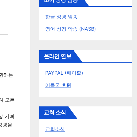
조이 성경 암송
한글 성경 암송
영어 성경 암송 (NASB)
온라인 연보
PAYPAL (페이팔)
 권하는
이들국 후원
며 모든
교회 소식
상 기뻐
 성령을
교회소식