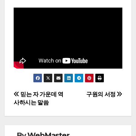
Post
믿는 자 가운데 역
구원의 서정
사하시는 말씀
navigation
By
WebMaster