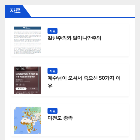
자료
자료
칼빈주의와 알미니안주의
자료
예수님이 오셔서 죽으신 50가지 이
유
자료
미전도 종족