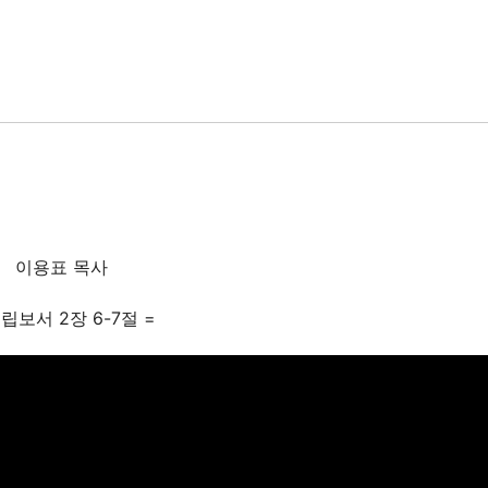
이용표 목사
빌립보서 2장 6-7절 =