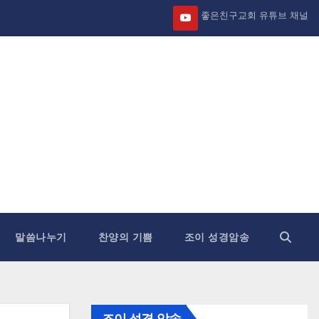
좋은친구교회 유튜브 채널
말씀나누기
찬양의 기쁨
조이 성경암송