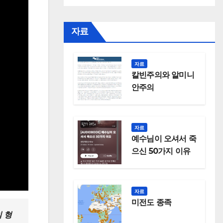
자료
자료
칼빈주의와 알미니
안주의
자료
예수님이 오셔서 죽
으신 50가지 이유
자료
미전도 종족
 형