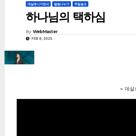
데살로니가전서
말씀나누기
주일설교
하나님의 택하심
By
WebMaster
FEB 9, 2025
= 데살