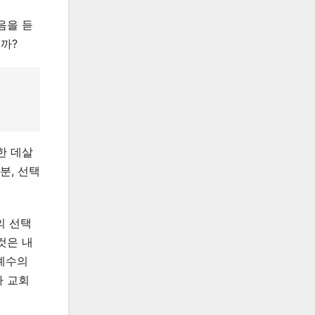
음을 듣
까?
한 데살
분, 선택
의 선택
것은 내
 예수의
가 교회