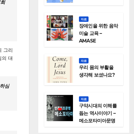
너희
자료
장애인을 위한 음악
미술 교육 –
AMASE
죄 그리
님의 대
자료
우리 몸의 부활을
생각해 보셨나요?
 하심
자료
구약시대의 이해를
돕는 역사이야기 –
메소포타미아문명