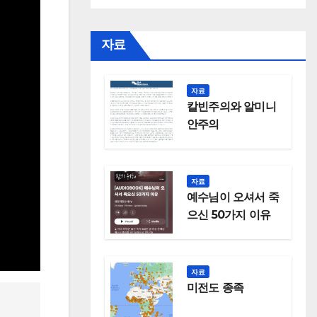
자료
자료
칼빈주의와 알미니
안주의
자료
예수님이 오셔서 죽
으신 50가지 이유
자료
미전도 종족