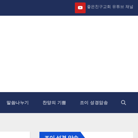
좋은친구교회 유튜브 채널
말씀나누기
찬양의 기쁨
조이 성경암송