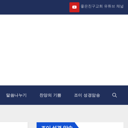
좋은친구교회 유튜브 채널
말씀나누기
찬양의 기쁨
조이 성경암송