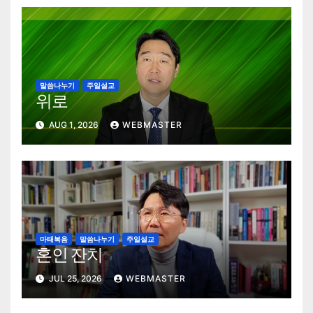
말씀나누기
주일설교
위로
AUG 1, 2026
WEBMASTER
마태복음
말씀나누기
주일설교
혼인 잔치
JUL 25, 2026
WEBMASTER