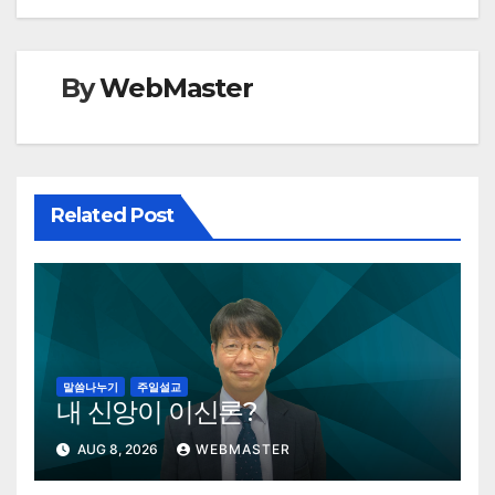
navigation
By
WebMaster
Related Post
말씀나누기
주일설교
내 신앙이 이신론?
AUG 8, 2026
WEBMASTER