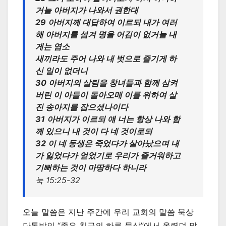
거늘 아버지가 나와서 권한대
29 아버지께 대답하여 이르되 내가 여러
해 아버지를 섬겨 명을 어김이 없거늘 내
게는 염소
새끼라도 주어 나와 내 벗으로 즐기게 하
신 일이 없더니
30 아버지의 살림을 창녀들과 함께 삼켜
버린 이 아들이 돌아오매 이를 위하여 살
진 송아지를 잡으셨나이다
31 아버지가 이르되 얘 너는 항상 나와 함
께 있으니 내 것이 다 네 것이로되
32 이 네 동생은 죽었다가 살아났으며 내
가 잃었다가 얻었기로 우리가 즐거워하고
기뻐하는 것이 마땅하다 하니라
눅 15:25-32
오늘 말씀은 지난 주간에 우리 교회의 말씀 묵상
단톡방인 “좋은 친구의 하루 묵상”에서 올렸던 말