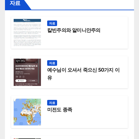
자료
자료
칼빈주의와 알미니안주의
자료
예수님이 오셔서 죽으신 50가지 이
유
자료
미전도 종족