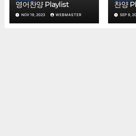
영어찬양 Playlist
찬양 Pla
NOV 19, 2023
WEBMASTER
SEP 9, 2