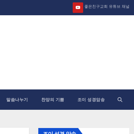
좋은친구교회 유튜브 채널
말씀나누기
찬양의 기쁨
조이 성경암송