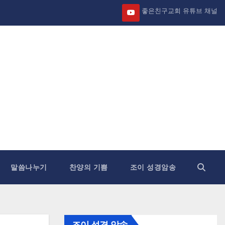
좋은친구교회 유튜브 채널
말씀나누기
찬양의 기쁨
조이 성경암송