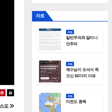
자료
자료
칼빈주의와 알미니
안주의
자료
예수님이 오셔서 죽
으신 50가지 이유
자료
미전도 종족
리스도