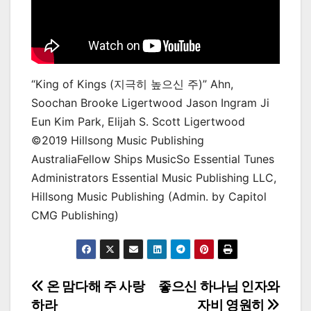
“King of Kings (지극히 높으신 주)” Ahn,
Soochan Brooke Ligertwood Jason Ingram Ji
Eun Kim Park, Elijah S. Scott Ligertwood
©2019 Hillsong Music Publishing
AustraliaFellow Ships MusicSo Essential Tunes
Administrators Essential Music Publishing LLC,
Hillsong Music Publishing (Admin. by Capitol
CMG Publishing)
Post
온 맘다해 주 사랑
좋으신 하나님 인자와
하라
자비 영원히