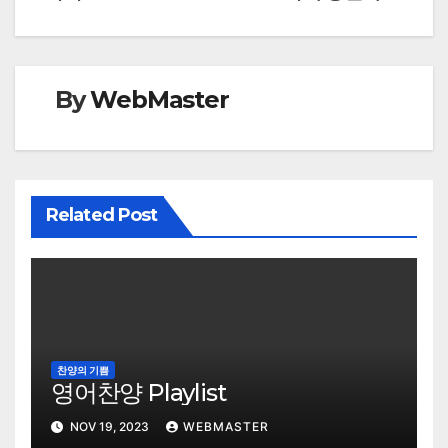
navigation
By
WebMaster
Related Post
찬양의 기쁨
영어찬양 Playlist
NOV 19, 2023
WEBMASTER