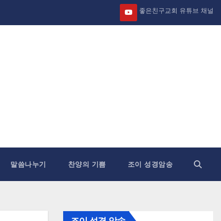
좋은친구교회 유튜브 채널
말씀나누기
찬양의 기쁨
조이 성경암송