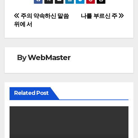
Post
주의 약속하신 말씀
나를 부르신 주
위에 서
navigation
By
WebMaster
Related Post