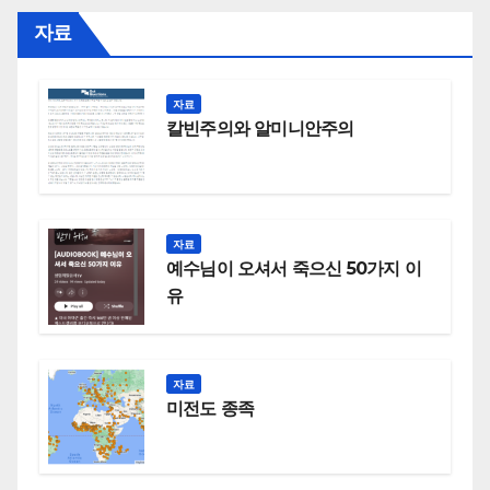
자료
자료
칼빈주의와 알미니안주의
자료
예수님이 오셔서 죽으신 50가지 이
유
자료
미전도 종족