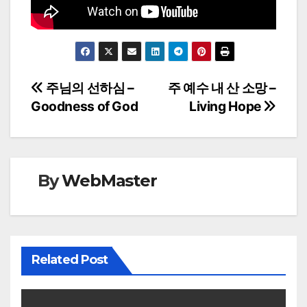
Post
주님의 선하심 –
주 예수 내 산 소망 –
Goodness of God
Living Hope
navigation
By
WebMaster
Related Post