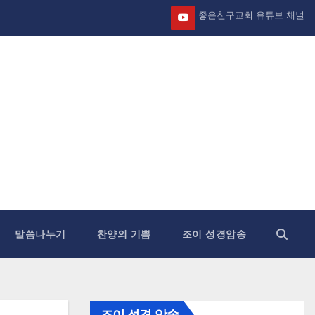
좋은친구교회 유튜브 채널
말씀나누기
찬양의 기쁨
조이 성경암송