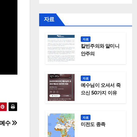
자료
자료
칼빈주의와 알미니
안주의
자료
예수님이 오셔서 죽
으신 50가지 이유
자료
 예수
미전도 종족